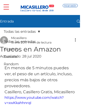
Iniciar sesión
Casillero Virtual desde 2009
Entrada
Todas las entradas
Micasillero
Todas las entradas
15 ene 2017
1 min de lectura
Trucos en Amazon
Glosario
Actualizado:
28 jul 2020
Escuela
Random
En menos de 5 minutos puedes 
ver, el peso de un artículo, incluso, 
precios más bajos de otros 
proveedores. 
Casillero, Casillero Gratis, Micasillero
https://www.youtube.com/watch?
v=xwKkahhnrqI