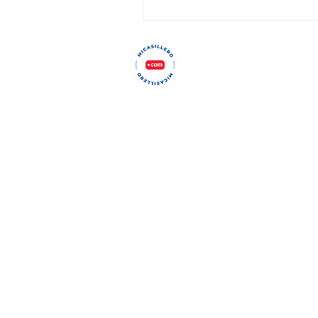
RECURSOS
Políticas de Privacidad
Términos y Condiciones
Causales de Bloqueo
Devoluciones
Experiencias
Nosotros
Alianzas
Blog
Copyright © 2009-2026
Micasillero.com