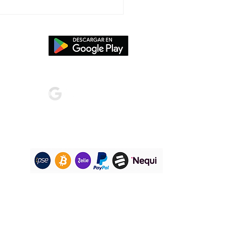
SÍGUENOS
ACEPTAMOS