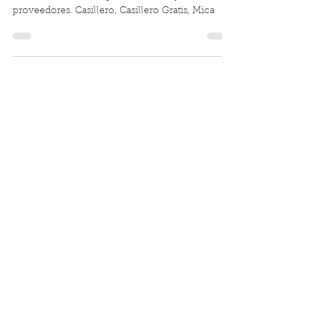
proveedores. Casillero, Casillero Gratis, Mica