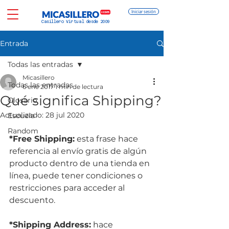
Iniciar sesión
Casillero Virtual desde 2009
Entrada
Todas las entradas
Micasillero
Todas las entradas
6 ene 2017
1 min de lectura
Qué significa Shipping?
Glosario
Actualizado:
28 jul 2020
Escuela
Random
*Free Shipping:
 esta frase hace 
referencia al envío gratis de algún 
producto dentro de una tienda en 
línea, puede tener condiciones o 
restricciones para acceder al 
descuento.
*Shipping Address:
 hace 