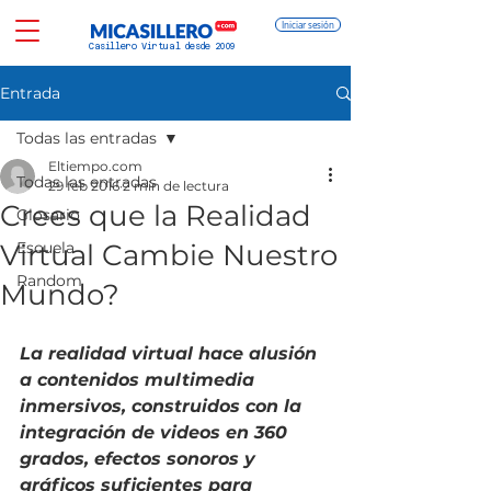
Iniciar sesión
Casillero Virtual desde 2009
Entrada
Todas las entradas
Eltiempo.com
Todas las entradas
29 feb 2016
2 min de lectura
Crees que la Realidad
Glosario
Virtual Cambie Nuestro
Escuela
Random
Mundo?
La realidad virtual hace alusión 
a contenidos multimedia 
inmersivos, construidos con la 
integración de videos en 360 
grados, efectos sonoros y 
gráficos suficientes para 