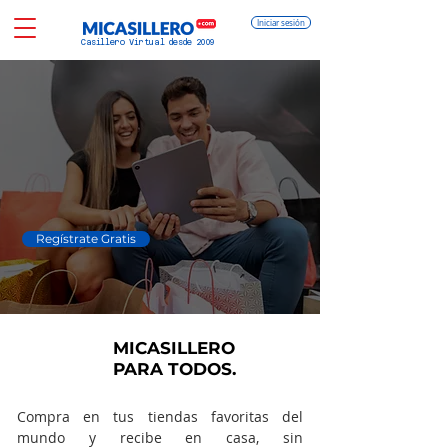
Iniciar sesión
Casillero Virtual desde 2009
Casillero Virtual
Compra Online en
tiendas
de Estados Unidos y
recibe en Colombia.
Regístrate Gratis
MICASILLERO
PARA TODOS.
Compra en tus tiendas favoritas del
mundo y recibe en casa, sin